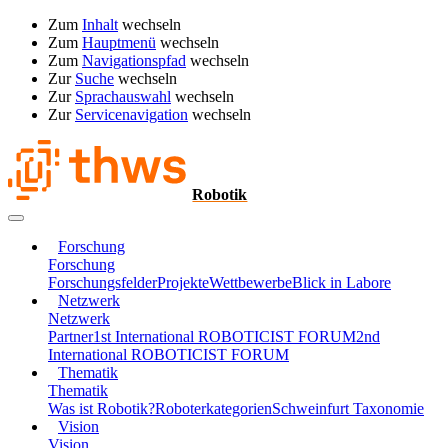
Zum
Inhalt
wechseln
Zum
Hauptmenü
wechseln
Zum
Navigationspfad
wechseln
Zur
Suche
wechseln
Zur
Sprachauswahl
wechseln
Zur
Servicenavigation
wechseln
Robotik
Forschung
Forschung
Forschungsfelder
Projekte
Wettbewerbe
Blick in Labore
Netzwerk
Netzwerk
Partner
1st International ROBOTICIST FORUM
2nd
International ROBOTICIST FORUM
Thematik
Thematik
Was ist Robotik?
Roboterkategorien
Schweinfurt Taxonomie
Vision
Vision