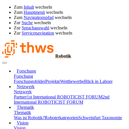
Zum
Inhalt
wechseln
Zum
Hauptmenü
wechseln
Zum
Navigationspfad
wechseln
Zur
Suche
wechseln
Zur
Sprachauswahl
wechseln
Zur
Servicenavigation
wechseln
Robotik
Forschung
Forschung
Forschungsfelder
Projekte
Wettbewerbe
Blick in Labore
Netzwerk
Netzwerk
Partner
1st International ROBOTICIST FORUM
2nd
International ROBOTICIST FORUM
Thematik
Thematik
Was ist Robotik?
Roboterkategorien
Schweinfurt Taxonomie
Vision
Vision