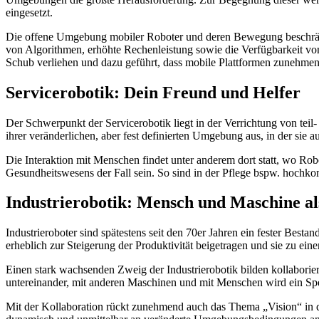
eingesetzt.
Die offene Umgebung mobiler Roboter und deren Bewegung beschränkt 
von Algorithmen, erhöhte Rechenleistung sowie die Verfügbarkeit v
Schub verliehen und dazu geführt, dass mobile Plattformen zunehm
Servicerobotik: Dein Freund und Helfer
Der Schwerpunkt der Servicerobotik liegt in der Verrichtung von teil
ihrer veränderlichen, aber fest definierten Umgebung aus, in der sie 
Die Interaktion mit Menschen findet unter anderem dort statt, wo Rob
Gesundheitswesens der Fall sein. So sind in der Pflege bspw. hochko
Industrierobotik: Mensch und Maschine a
Industrieroboter sind spätestens seit den 70er Jahren ein fester Best
erheblich zur Steigerung der Produktivität beigetragen und sie zu e
Einen stark wachsenden Zweig der Industrierobotik bilden kollaborier
untereinander, mit anderen Maschinen und mit Menschen wird ein S
Mit der Kollaboration rückt zunehmend auch das Thema „Vision“ in d