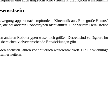
zupassen und auch anspruchsvolle visuelle Prüfaufgaben wahrzunehm
wusstsein
ewegungsapparat nachempfundene Kinematik aus. Eine große Herausfor
, die bei anderen Robotertypen nicht auftritt. Eine weitere Herausford
anderen Robotertypen wesentlich größer. Derzeit sind verfügbare hum
nsbereichen vielversprechende Entwicklungen gibt.
 in den nächsten Jahren kontinuierlich weiterentwickelt. Die Entwicklu
sch erweitern.