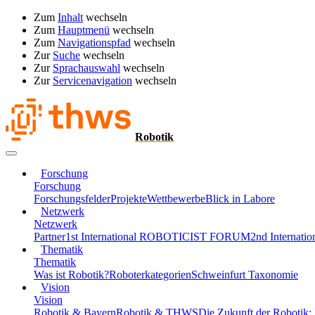
Zum
Inhalt
wechseln
Zum
Hauptmenü
wechseln
Zum
Navigationspfad
wechseln
Zur
Suche
wechseln
Zur
Sprachauswahl
wechseln
Zur
Servicenavigation
wechseln
Robotik
Forschung
Forschung
Forschungsfelder
Projekte
Wettbewerbe
Blick in Labore
Netzwerk
Netzwerk
Partner
1st International ROBOTICIST FORUM
2nd Interna
Thematik
Thematik
Was ist Robotik?
Roboterkategorien
Schweinfurt Taxonomie
Vision
Vision
Robotik & Bayern
Robotik & THWS
Die Zukunft der Robotik: