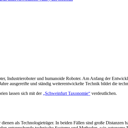
ter, Industrieroboter und humanoide Roboter. Am Anfang der Entwicklun
Jahre ausgereifte und ständig weiterentwickelte Technik bildet die tech
ien lassen sich mit der
„Schweinfurt Taxonomie“
verdeutlichen.
dienen als Technologieträger. In beiden Fällen sind große Distanzen bz
den entsprechende technische Systeme und Methoden, wie autonome N