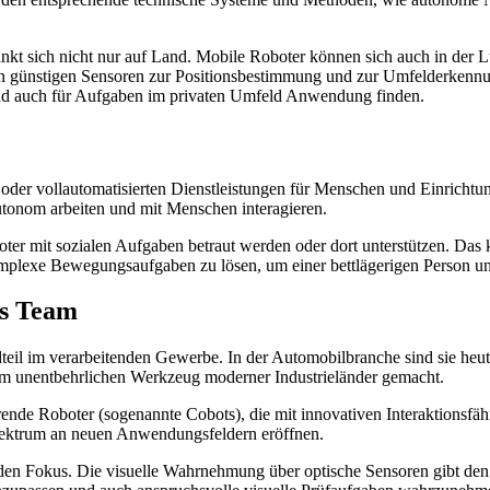
sich nicht nur auf Land. Mobile Roboter können sich auch in der Luf
on günstigen Sensoren zur Positionsbestimmung und zur Umfelderkenn
end auch für Aufgaben im privaten Umfeld Anwendung finden.
- oder vollautomatisierten Dienstleistungen für Menschen und Einrichtun
autonom arbeiten und mit Menschen interagieren.
oter mit sozialen Aufgaben betraut werden oder dort unterstützen. Das 
mplexe Bewegungsaufgaben zu lösen, um einer bettlägerigen Person unb
ls Team
andteil im verarbeitenden Gewerbe. In der Automobilbranche sind sie he
inem unentbehrlichen Werkzeug moderner Industrieländer gemacht.
ende Roboter (sogenannte Cobots), die mit innovativen Interaktionsfähi
pektrum an neuen Anwendungsfeldern eröffnen.
en Fokus. Die visuelle Wahrnehmung über optische Sensoren gibt den e