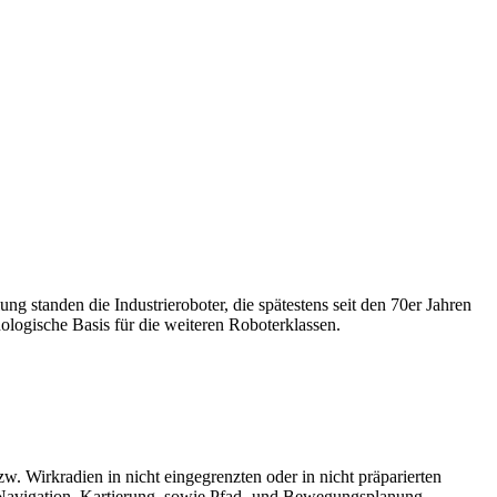
g standen die Industrieroboter, die spätestens seit den 70er Jahren
nologische Basis für die weiteren Roboterklassen.
w. Wirkradien in nicht eingegrenzten oder in nicht präparierten
avigation, Kartierung, sowie Pfad- und Bewegungsplanung