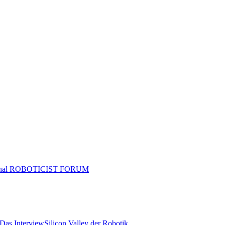
tional ROBOTICIST FORUM
 Das Interview
Silicon Valley der Robotik