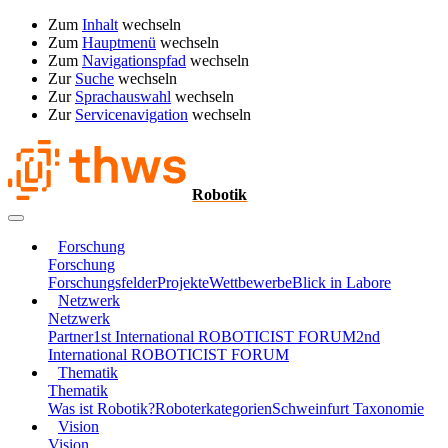
Zum
Inhalt
wechseln
Zum
Hauptmenü
wechseln
Zum
Navigationspfad
wechseln
Zur
Suche
wechseln
Zur
Sprachauswahl
wechseln
Zur
Servicenavigation
wechseln
Robotik
Forschung
Forschung
Forschungsfelder
Projekte
Wettbewerbe
Blick in Labore
Netzwerk
Netzwerk
Partner
1st International ROBOTICIST FORUM
2nd
International ROBOTICIST FORUM
Thematik
Thematik
Was ist Robotik?
Roboterkategorien
Schweinfurt Taxonomie
Vision
Vision