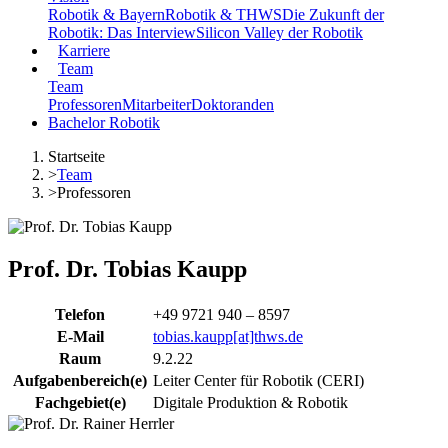
Robotik & Bayern
Robotik & THWS
Die Zukunft der
Robotik: Das Interview
Silicon Valley der Robotik
Karriere
Team
Team
Professoren
Mitarbeiter
Doktoranden
Bachelor Robotik
Startseite
>
Team
>
Professoren
Prof. Dr. Tobias Kaupp
Telefon
+49 9721 940 – 8597
E-Mail
tobias.kaupp[at]thws.de
Raum
9.2.22
Aufgabenbereich(e)
Leiter Center für Robotik (CERI)
Fachgebiet(e)
Digitale Produktion & Robotik