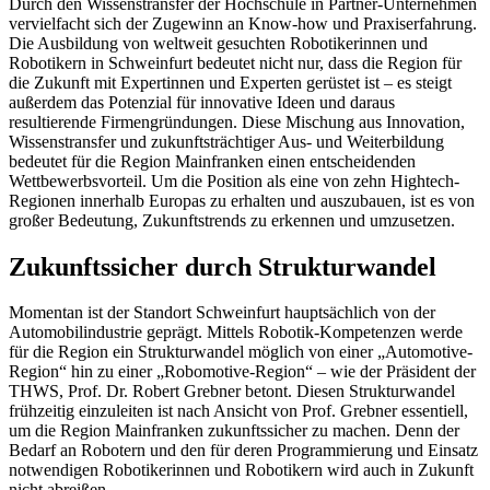
Durch den Wissenstransfer der Hochschule in Partner-Unternehmen
vervielfacht sich der Zugewinn an Know-how und Praxiserfahrung.
Die Ausbildung von weltweit gesuchten Robotikerinnen und
Robotikern in Schweinfurt bedeutet nicht nur, dass die Region für
die Zukunft mit Expertinnen und Experten gerüstet ist – es steigt
außerdem das Potenzial für innovative Ideen und daraus
resultierende Firmengründungen. Diese Mischung aus Innovation,
Wissenstransfer und zukunftsträchtiger Aus- und Weiterbildung
bedeutet für die Region Mainfranken einen entscheidenden
Wettbewerbsvorteil. Um die Position als eine von zehn Hightech-
Regionen innerhalb Europas zu erhalten und auszubauen, ist es von
großer Bedeutung, Zukunftstrends zu erkennen und umzusetzen.
Zukunftssicher durch Strukturwandel
Momentan ist der Standort Schweinfurt hauptsächlich von der
Automobilindustrie geprägt. Mittels Robotik-Kompetenzen werde
für die Region ein Strukturwandel möglich von einer „Automotive-
Region“ hin zu einer „Robomotive-Region“ – wie der Präsident der
THWS, Prof. Dr. Robert Grebner betont. Diesen Strukturwandel
frühzeitig einzuleiten ist nach Ansicht von Prof. Grebner essentiell,
um die Region Mainfranken zukunftssicher zu machen. Denn der
Bedarf an Robotern und den für deren Programmierung und Einsatz
notwendigen Robotikerinnen und Robotikern wird auch in Zukunft
nicht abreißen.