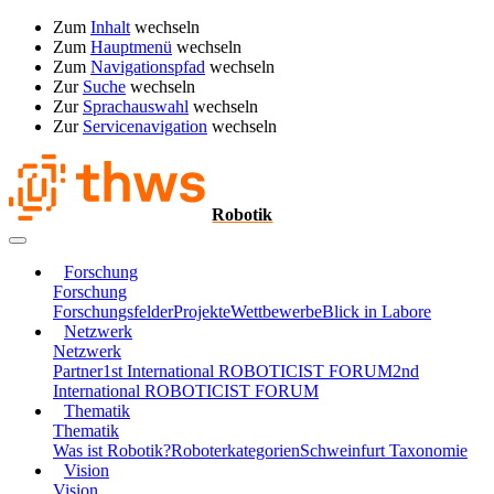
Zum
Inhalt
wechseln
Zum
Hauptmenü
wechseln
Zum
Navigationspfad
wechseln
Zur
Suche
wechseln
Zur
Sprachauswahl
wechseln
Zur
Servicenavigation
wechseln
Robotik
Forschung
Forschung
Forschungsfelder
Projekte
Wettbewerbe
Blick in Labore
Netzwerk
Netzwerk
Partner
1st International ROBOTICIST FORUM
2nd
International ROBOTICIST FORUM
Thematik
Thematik
Was ist Robotik?
Roboterkategorien
Schweinfurt Taxonomie
Vision
Vision