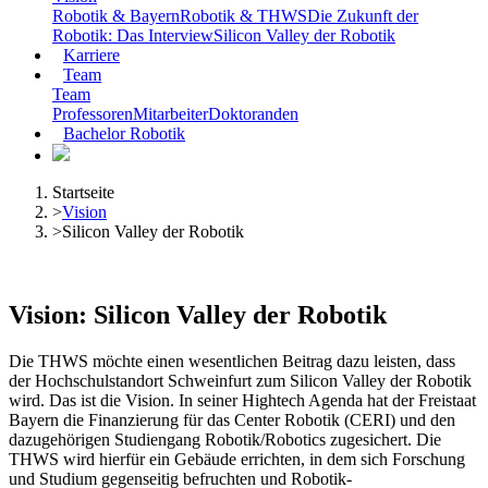
Robotik & Bayern
Robotik & THWS
Die Zukunft der
Robotik: Das Interview
Silicon Valley der Robotik
Karriere
Team
Team
Professoren
Mitarbeiter
Doktoranden
Bachelor Robotik
Startseite
>
Vision
>
Silicon Valley der Robotik
Vision: Silicon Valley der Robotik
Die THWS möchte einen wesentlichen Beitrag dazu leisten, dass
der Hochschulstandort Schweinfurt zum Silicon Valley der Robotik
wird. Das ist die Vision. In seiner Hightech Agenda hat der Freistaat
Bayern die Finanzierung für das Center Robotik (CERI) und den
dazugehörigen Studiengang Robotik/Robotics zugesichert. Die
THWS wird hierfür ein Gebäude errichten, in dem sich Forschung
und Studium gegenseitig befruchten und Robotik-