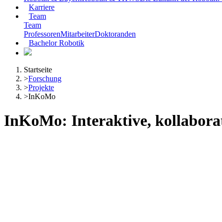
Karriere
Team
Team
Professoren
Mitarbeiter
Doktoranden
Bachelor Robotik
Startseite
>
Forschung
>
Projekte
>
InKoMo
InKoMo: Interaktive, kollabora