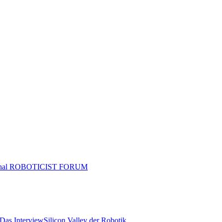
tional ROBOTICIST FORUM
 Das Interview
Silicon Valley der Robotik