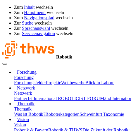
Zum
Inhalt
wechseln
Zum
Hauptmenü
wechseln
Zum
Navigationspfad
wechseln
Zur
Suche
wechseln
Zur
Sprachauswahl
wechseln
Zur
Servicenavigation
wechseln
Robotik
Forschung
Forschung
Forschungsfelder
Projekte
Wettbewerbe
Blick in Labore
Netzwerk
Netzwerk
Partner
1st International ROBOTICIST FORUM
2nd Interna
Thematik
Thematik
Was ist Robotik?
Roboterkategorien
Schweinfurt Taxonomie
Vision
Vision
Robotik & Bayern
Robotik & THWS
Die Zukunft der Robotik: