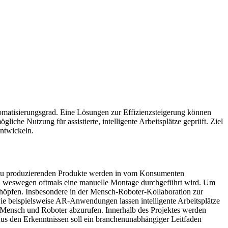
utomatisierungsgrad. Eine Lösungen zur Effizienzsteigerung können
he Nutzung für assistierte, intelligente Arbeitsplätze geprüft. Ziel
entwickeln.
die zu produzierenden Produkte werden in vom Konsumenten
lich, weswegen oftmals eine manuelle Montage durchgeführt wird. Um
chöpfen. Insbesondere in der Mensch-Roboter-Kollaboration zur
wie beispielsweise AR-Anwendungen lassen intelligente Arbeitsplätze
von Mensch und Roboter abzurufen. Innerhalb des Projektes werden
s den Erkenntnissen soll ein branchenunabhängiger Leitfaden