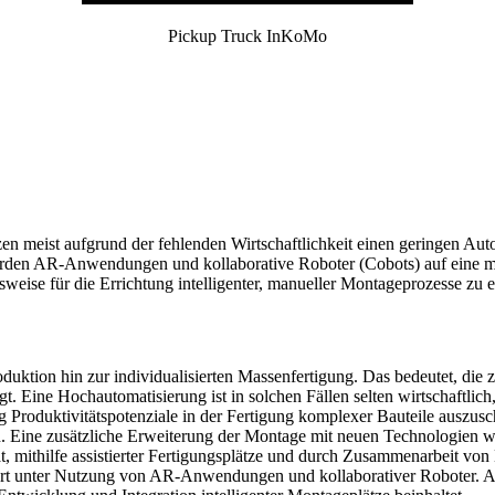
Pickup Truck InKoMo
tzen meist aufgrund der fehlenden Wirtschaftlichkeit einen geringen A
den AR-Anwendungen und kollaborative Roboter (Cobots) auf eine möglic
sweise für die Errichtung intelligenter, manueller Montageprozesse zu 
produktion hin zur individualisierten Massenfertigung. Das bedeutet, 
igt. Eine Hochautomatisierung ist in solchen Fällen selten wirtschaft
 Produktivitätspotenziale in der Fertigung komplexer Bauteile auszus
en. Eine zusätzliche Erweiterung der Montage mit neuen Technologien 
ität, mithilfe assistierter Fertigungsplätze und durch Zusammenarbeit 
rt unter Nutzung von AR-Anwendungen und kollaborativer Roboter. Au