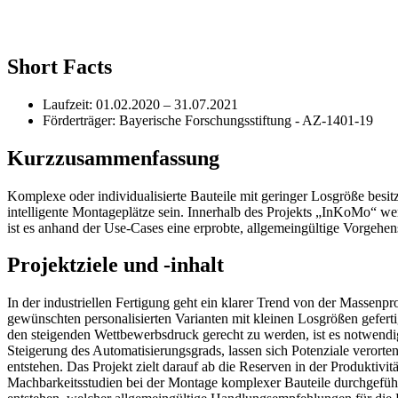
Short Facts
Laufzeit: 01.02.2020 – 31.07.2021
Förderträger: Bayerische Forschungsstiftung - AZ-1401-19
Kurzzusammenfassung
Komplexe oder individualisierte Bauteile mit geringer Losgröße besi
intelligente Montageplätze sein. Innerhalb des Projekts „InKoMo“ wer
ist es anhand der Use-Cases eine erprobte, allgemeingültige Vorgehen
Projektziele und -inhalt
In der industriellen Fertigung geht ein klarer Trend von der Massen
gewünschten personalisierten Varianten mit kleinen Losgrößen gefert
den steigenden Wettbewerbsdruck gerecht zu werden, ist es notwendig
Steigerung des Automatisierungsgrads, lassen sich Potenziale verort
entstehen. Das Projekt zielt darauf ab die Reserven in der Produktiv
Machbarkeitsstudien bei der Montage komplexer Bauteile durchgefüh